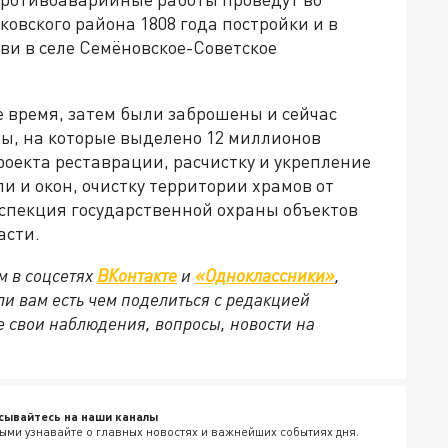
овского района 1808 года постройки и в
кви в селе Семёновское-Советское
е время, затем были заброшены и сейчас
ты, на которые выделено 12 миллионов
оекта реставрации, расчистку и укрепление
и и окон, очистку территории храмов от
нспекция государственной охраны объектов
асти.
м в соцсетях
ВКонтакте
и
«Одноклассники»
,
сли вам есть чем поделиться с редакцией
 свои наблюдения, вопросы, новости на
сывайтесь на наши каналы
ыми узнавайте о главных новостях и важнейших событиях дня.