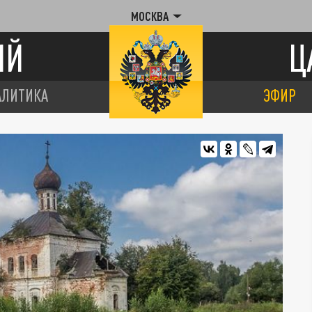
МОСКВА
ИЙ
Ц
АЛИТИКА
ЭФИР