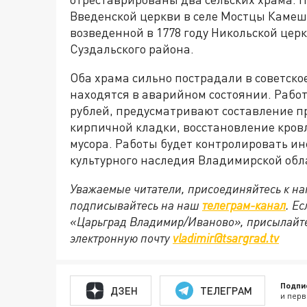
Введенской церкви в селе Мостцы Камешк
возведенной в 1778 году Никольской цер
Суздальского района.
Оба храма сильно пострадали в советско
находятся в аварийном состоянии. Рабо
рублей, предусматривают составление пр
кирпичной кладки, восстановление кровл
мусора. Работы будет контролировать и
культурного наследия Владимирской обл
Уважаемые читатели, присоединяйтесь к на
подписывайтесь на наш
телеграм-канал
. Е
«Царьград Владимир/Иваново», присылайте
электронную почту
vladimir@tsargrad.tv
Подпи
ДЗЕН
ТЕЛЕГРАМ
и перв