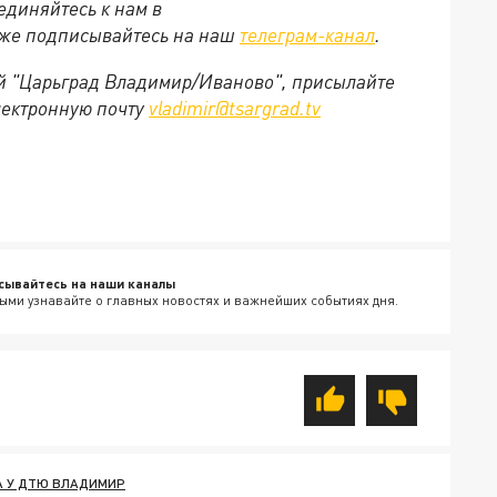
единяйтесь к нам в
кже подписывайтесь на наш
телеграм-канал
.
ей "Царьград Владимир/Иваново", присылайте
лектронную почту
vladimir@tsargrad.tv
сывайтесь на наши каналы
ыми узнавайте о главных новостях и важнейших событиях дня.
А У ДТЮ ВЛАДИМИР