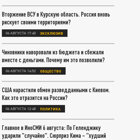
Вторжение ВСУ в Курскую область. Россия вновь
рискует своими территориями?
06 АВГУСТА 17:40
ЭКСКЛЮЗИВ
Чиновники наворовали из бюджета и сбежали
вместе с деньгами. Почему им это позволили?
06 АВГУСТА 14:52
ОБЩЕСТВО
США нарастили обмен разведданными с Киевом.
Как это отразится на России?
06 АВГУСТА 12:48
ПОЛИТИКА
Главное в ИноСМИ 6 августа: По Геленджику
ударили "случайно". Сюрприз Кима – "худший