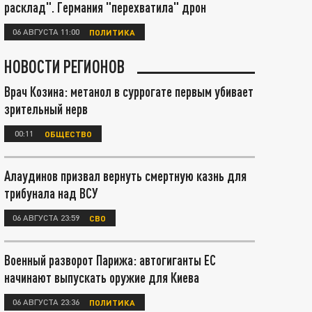
расклад". Германия "перехватила" дрон
06 АВГУСТА 11:00
ПОЛИТИКА
НОВОСТИ РЕГИОНОВ
Врач Козина: метанол в суррогате первым убивает
зрительный нерв
00:11
ОБЩЕСТВО
Алаудинов призвал вернуть смертную казнь для
трибунала над ВСУ
06 АВГУСТА 23:59
СВО
Военный разворот Парижа: автогиганты ЕС
начинают выпускать оружие для Киева
06 АВГУСТА 23:36
ПОЛИТИКА