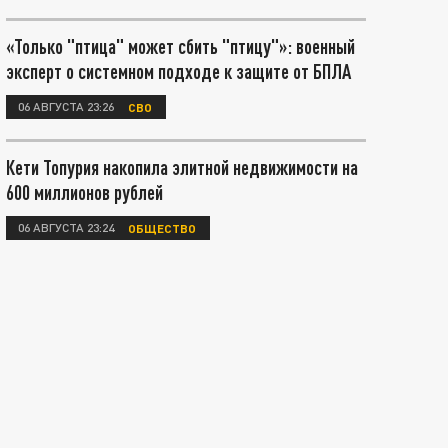
«Только "птица" может сбить "птицу"»: военный
эксперт о системном подходе к защите от БПЛА
06 АВГУСТА 23:26
СВО
Кети Топурия накопила элитной недвижимости на
600 миллионов рублей
06 АВГУСТА 23:24
ОБЩЕСТВО