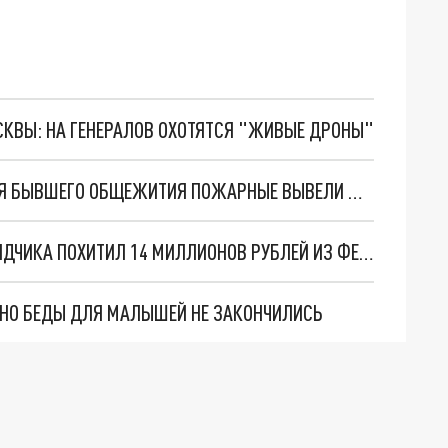
ОСКВЫ: НА ГЕНЕРАЛОВ ОХОТЯТСЯ "ЖИВЫЕ ДРОНЫ"
ВО ВЛАДИМИРЕ ИЗ ДЕВЯТИЭТАЖНОГО ЗДАНИЯ БЫВШЕГО ОБЩЕЖИТИЯ ПОЖАРНЫЕ ВЫВЕЛИ ДВОИХ ЧЕЛОВЕК
ВО ВЛАДИМИРЕ ГЕНДИРЕКТОР ФИРМЫ-ПОДРЯДЧИКА ПОХИТИЛ 14 МИЛЛИОНОВ РУБЛЕЙ ИЗ ФЕДЕРАЛЬНОГО БЮДЖЕТА
. НО БЕДЫ ДЛЯ МАЛЫШЕЙ НЕ ЗАКОНЧИЛИСЬ