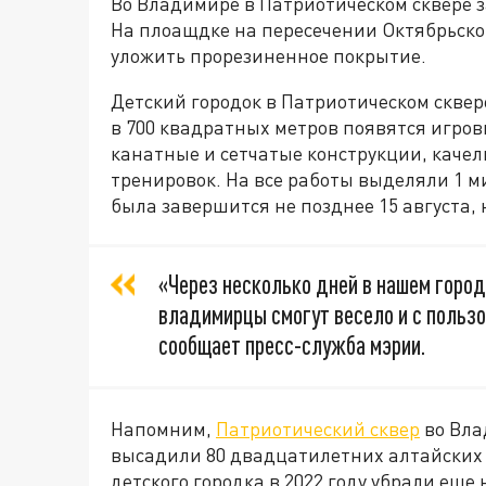
Во Владимире в Патриотическом сквере з
На плоащдке на пересечении Октябрьског
уложить прорезиненное покрытие.
Детский городок в Патриотическом сквер
в 700 квадратных метров появятся игров
канатные и сетчатые конструкции, качел
тренировок. На все работы выделяли 1 м
была завершится не позднее 15 августа,
«Через несколько дней в нашем город
владимирцы смогут весело и с пользо
сообщает пресс-служба мэрии.
Напомним,
Патриотический сквер
во Вла
высадили 80 двадцатилетних алтайских 
детского городка в 2022 году убрали еще