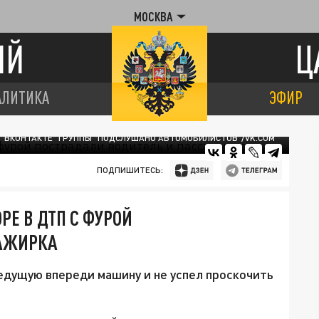
МОСКВА
ИЙ
Ц
АЛИТИКА
ЭФИР
 "ВКОНТАКТЕ" ГРУППЫ "ПОДСЛУШАНО АВТОМОБИЛИСТОВ"/VK.COM
ПОДПИШИТЕСЬ:
РЕ В ДТП С ФУРОЙ
САЖИРКА
едущую впереди машину и не успел проскочить