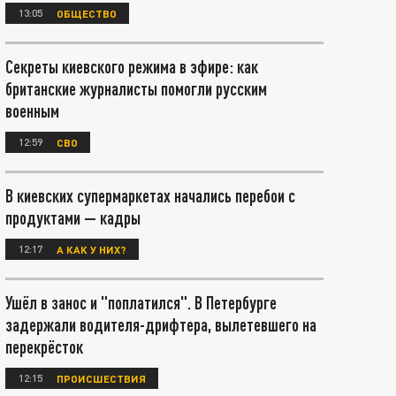
13:05
ОБЩЕСТВО
Секреты киевского режима в эфире: как
британские журналисты помогли русским
военным
12:59
СВО
В киевских супермаркетах начались перебои с
продуктами — кадры
12:17
А КАК У НИХ?
Ушёл в занос и "поплатился". В Петербурге
задержали водителя-дрифтера, вылетевшего на
перекрёсток
12:15
ПРОИСШЕСТВИЯ