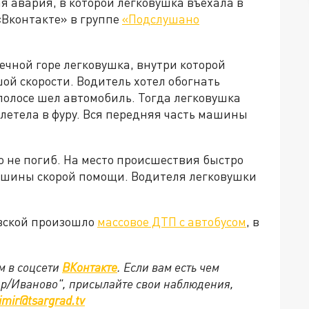
 авария, в которой легковушка въехала в
«Вконтакте» в группе
«Подслушано
ечной горе легковушка, внутри которой
ой скорости. Водитель хотел обогнать
полосе шел автомобиль. Тогда легковушка
 влетела в фуру. Вся передняя часть машины
о не погиб. На место происшествия быстро
ашины скорой помощи. Водителя легковушки
евской произошло
массовое ДТП с автобусом
, в
м в соцсети
ВКонтакте
. Если вам есть чем
ир/Иваново", присылайте свои наблюдения,
imir@tsargrad.tv