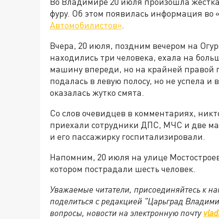
Во Владимире 20 июля произошла жесткая
фуру. Об этом появилась информация во 
Автомобилистов»
.
Вчера, 20 июля, поздним вечером на Огур
находились три человека, ехала на больш
машину впереди, но на крайней правой 
подалась в левую полосу, но не успела и
оказалась жутко смята.
Со слов очевидцев в комментариях, никт
приехали сотрудники ДПС, МЧС и две м
и его пассажирку госпитализировали.
Напомним, 20 июля на улице Мостостро
котором пострадали шесть человек.
Уважаемые читатели, присоединяйтесь к на
поделиться с редакцией "Царьград Владим
вопросы, новости на электронную почту
vlad