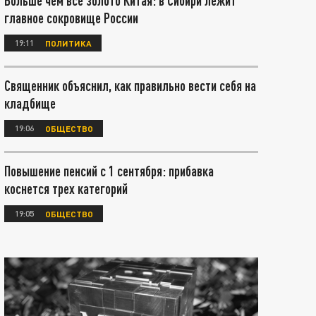
Больше чем все золото Китая: в Сибири лежит
главное сокровище России
19:11
ПОЛИТИКА
Священник объяснил, как правильно вести себя на
кладбище
19:06
ОБЩЕСТВО
Повышение пенсий с 1 сентября: прибавка
коснется трех категорий
19:05
ОБЩЕСТВО