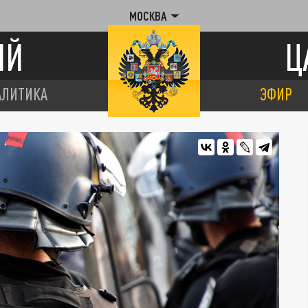
МОСКВА
ИЙ
Ц
АЛИТИКА
ЭФИР