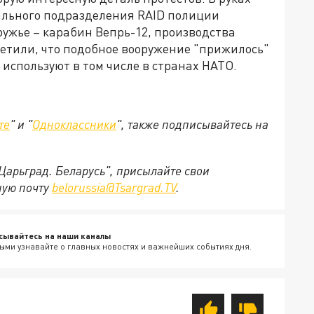
ального подразделения RAID полиции
ужье – карабин Вепрь-12, производства
метили, что подобное вооружение "прижилось"
 используют в том числе в странах НАТО.
те
" и "
Одноклассники
", также подписывайтесь на
"Царьград. Беларусь", присылайте свои
ную почту
belorussia@Tsargrad.TV
.
сывайтесь на наши каналы
ыми узнавайте о главных новостях и важнейших событиях дня.