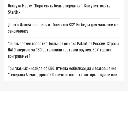
Оплеуха Маску. "Пора снять белые перчатки": Как уничтожить
Starlink
Даня с Дашей спаслись от боевиков ВСУ. Но беды для малышей не
закончились
"Очень плохие новости": Большая ошибка Palantir в России. Страны
НАТО впервые за СВО остановили поставки оружия. ВСУ теряют
приграничье?
Три главных инсайда об СВО. Отмена мобилизации и возвращение
"генерала Армагеддона"? Отличные новости, которые ждали все