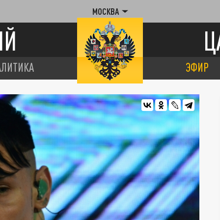
МОСКВА
ИЙ
Ц
АЛИТИКА
ЭФИР