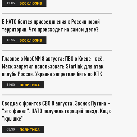
17:05
ЭКСКЛЮЗИВ
В НАТО боятся присоединения к России новой
территории. Что происходит на самом деле?
13:56
ЭКСКЛЮЗИВ
Главное в ИноСМИ 8 августа: ПВО в Киеве - всё.
Маск запретил использовать Starlink для атак
вглубь России. Украине запретили бить по КТК
11:00
ПОЛИТИКА
Сводка с фронтов СВО 8 августа: Звонок Путина –
"это финал". НАТО получила горящий поезд. Коц о
"крышке"
08:30
ПОЛИТИКА