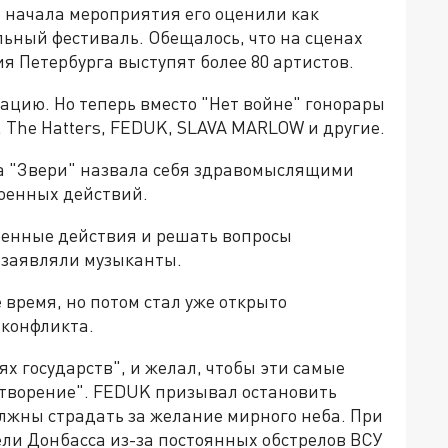
о начала мероприятия его оценили как
ный фестиваль. Обещалось, что на сценах
ия Петербурга выступят более 80 артистов.
рацию. Но теперь вместо "Нет войне" гонорары
, The Hatters, FEDUK, SLAVA MARLOW и другие.
а "Звери" назвала себя здравомыслящими
оенных действий.
оенные действия и решать вопросы
- заявляли музыканты.
 время, но потом стал уже открыто
 конфликта.
ях государств", и желал, чтобы эти самые
етворение". FEDUK призывал остановить
лжны страдать за желание мирного неба. При
тели Донбасса из-за постоянных обстрелов ВСУ