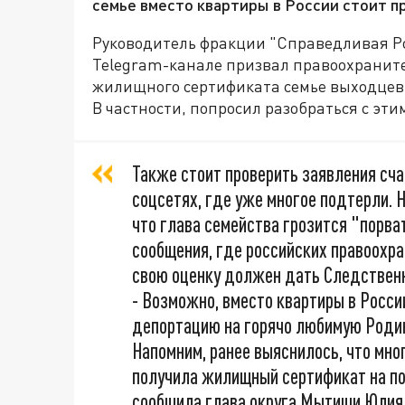
семье вместо квартиры в России стоит п
Руководитель фракции "Справедливая Ро
Telegram-канале призвал правоохранит
жилищного сертификата семье выходцев
В частности, попросил разобраться с эти
Также стоит проверить заявления сч
соцсетях, где уже многое подтерли. Н
что глава семейства грозится "порва
сообщения, где российских правоохр
свою оценку должен дать Следственн
- Возможно, вместо квартиры в Росс
депортацию на горячо любимую Родин
Напомним, ранее выяснилось, что мн
получила жилищный сертификат на по
сообщила глава округа Мытищи Юлия 