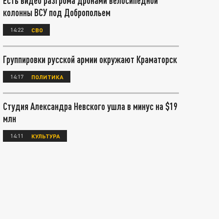
Есть видео разгрома дронами велосипедной
колонны ВСУ под Добропольем
14:22
СВО
Группировки русской армии окружают Краматорск
14:17
ПОЛИТИКА
Студия Александра Невского ушла в минус на $19
млн
14:11
КУЛЬТУРА