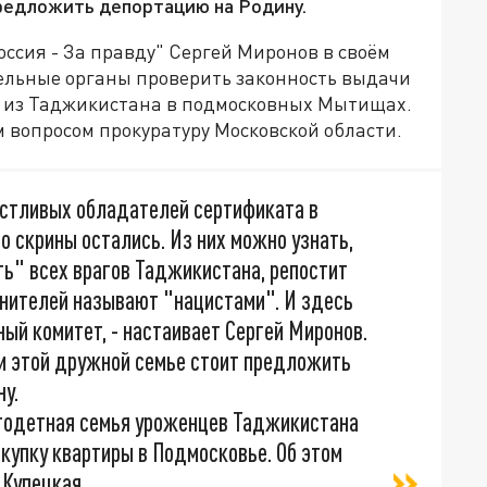
редложить депортацию на Родину.
ссия - За правду" Сергей Миронов в своём
ельные органы проверить законность выдачи
 из Таджикистана в подмосковных Мытищах.
м вопросом прокуратуру Московской области.
астливых обладателей сертификата в
о скрины остались. Из них можно узнать,
ть" всех врагов Таджикистана, репостит
анителей называют "нацистами". И здесь
ый комитет, - настаивает Сергей Миронов.
ии этой дружной семье стоит предложить
у.
огодетная семья уроженцев Таджикистана
купку квартиры в Подмосковье. Об этом
Купецкая.