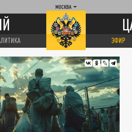
МОСКВА
ИЙ
Ц
АЛИТИКА
ЭФИР