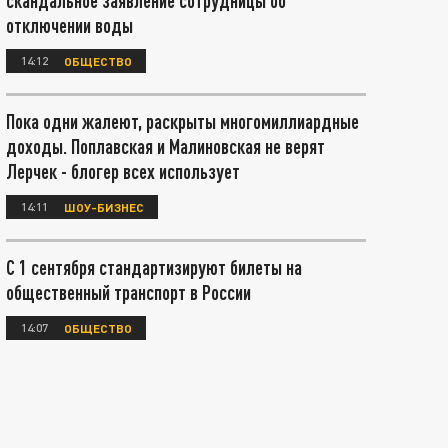
скандальное заявление сотрудницы об
отключении воды
14:12
ОБЩЕСТВО
Пока одни жалеют, раскрыты многомиллиардные
доходы. Поплавская и Малиновская не верят
Лерчек - блогер всех использует
14:11
ШОУ-БИЗНЕС
С 1 сентября стандартизируют билеты на
общественный транспорт в России
14:07
ОБЩЕСТВО