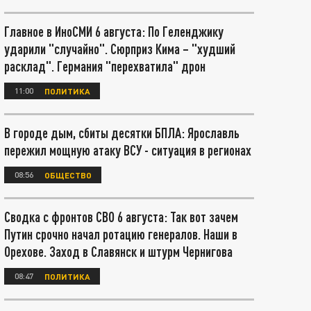
Главное в ИноСМИ 6 августа: По Геленджику
ударили "случайно". Сюрприз Кима – "худший
расклад". Германия "перехватила" дрон
11:00
ПОЛИТИКА
В городе дым, сбиты десятки БПЛА: Ярославль
пережил мощную атаку ВСУ - ситуация в регионах
08:56
ОБЩЕСТВО
Сводка с фронтов СВО 6 августа: Так вот зачем
Путин срочно начал ротацию генералов. Наши в
Орехове. Заход в Славянск и штурм Чернигова
08:47
ПОЛИТИКА