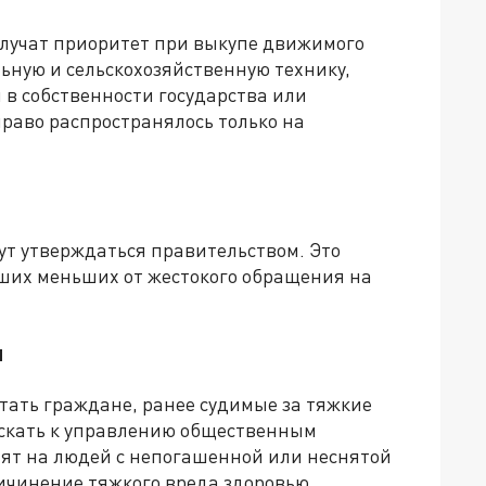
олучат приоритет при выкупе движимого
льную и сельскохозяйственную технику,
 в собственности государства или
раво распространялось только на
т утверждаться правительством. Это
ших меньших от жестокого обращения на
и
тать граждане, ранее судимые за тяжкие
ускать к управлению общественным
ят на людей с непогашенной или неснятой
ичинение тяжкого вреда здоровью,