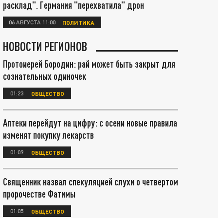
расклад". Германия "перехватила" дрон
06 АВГУСТА 11:00
ПОЛИТИКА
НОВОСТИ РЕГИОНОВ
Протоиерей Бородин: рай может быть закрыт для
сознательных одиночек
01:23
ОБЩЕСТВО
Аптеки перейдут на цифру: с осени новые правила
изменят покупку лекарств
01:09
ОБЩЕСТВО
Священник назвал спекуляцией слухи о четвертом
пророчестве Фатимы
01:05
ОБЩЕСТВО