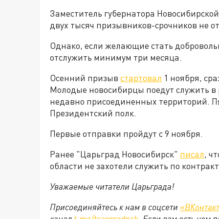
Заместитель губернатора Новосибирской 
двух тысяч призывников-срочников не от
Однако, если желающие стать доброволь
отслужить минимум три месяца.
Осенний призыв
стартовал
1 ноября, ср
Молодые новосибирцы поедут служить в 
недавно присоединенных территорий. П
Президентский полк.
Первые отправки пройдут с 9 ноября.
Ранее "Царьград Новосибирск"
писал
, ч
области не захотели служить по контракту
Уважаемые читатели Царьграда!
Присоединяйтесь к нам в соцсети
«ВКонтак
канал
t.me/tsargradnsk
. Если вам есть чем