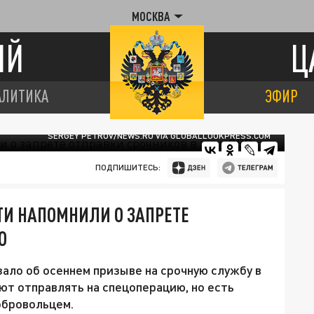
МОСКВА
ИЙ
Ц
АЛИТИКА
ЭФИР
SERGEY PETROV/NEWS.RU VIA GLOBALLOOKPRESS.COM
ПОДПИШИТЕСЬ:
ТИ НАПОМНИЛИ О ЗАПРЕТЕ
О
ало об осеннем призыве на срочную службу в
ют отправлять на спецоперацию, но есть
обровольцем.