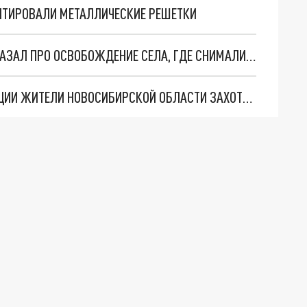
НТИРОВАЛИ МЕТАЛЛИЧЕСКИЕ РЕШЕТКИ
МОРПЕХ ИЗ НОВОСИБИРСКОЙ ОБЛАСТИ РАССКАЗАЛ ПРО ОСВОБОЖДЕНИЕ СЕЛА, ГДЕ СНИМАЛИ СЕРИАЛ "СВАТЫ"
ВЕРНУВШИЕСЯ ИЗ-ЗА ОКОНЧАНИЯ МОБИЛИЗАЦИИ ЖИТЕЛИ НОВОСИБИРСКОЙ ОБЛАСТИ ЗАХОТЕЛИ СТАТЬ ДОБРОВОЛЬЦАМИ