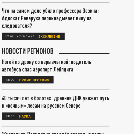
Что на самом деле убило профессора Зезина:
Адвокат Реверука перекладывает вину на
следователя?
07 АВГУСТА 14:24
ЭКСКЛЮЗИВ
НОВОСТИ РЕГИОНОВ
Ногой по дрону со взрывчаткой: водитель
автобуса спас аэропорт Лейпцига
00:27
ПРОИСШЕСТВИЯ
40 тысяч лет в болотах: древняя ДНК укажет путь
к «вечным» лесам на русском Севере
00:15
НАУКА