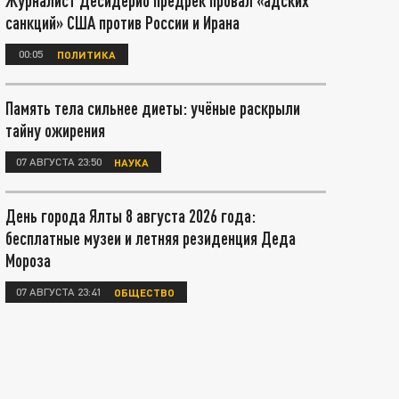
Журналист Десидерио предрёк провал «адских
санкций» США против России и Ирана
00:05
ПОЛИТИКА
Память тела сильнее диеты: учёные раскрыли
тайну ожирения
07 АВГУСТА 23:50
НАУКА
День города Ялты 8 августа 2026 года:
бесплатные музеи и летняя резиденция Деда
Мороза
07 АВГУСТА 23:41
ОБЩЕСТВО