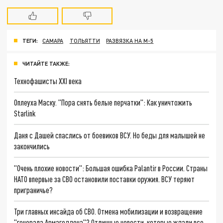
ТЕГИ:
САМАРА
ТОЛЬЯТТИ
РАЗВЯЗКА НА М-5
ЧИТАЙТЕ ТАКЖЕ:
Технофашисты XXI века
Оплеуха Маску. "Пора снять белые перчатки": Как уничтожить
Starlink
Даня с Дашей спаслись от боевиков ВСУ. Но беды для малышей не
закончились
"Очень плохие новости": Большая ошибка Palantir в России. Страны
НАТО впервые за СВО остановили поставки оружия. ВСУ теряют
приграничье?
Три главных инсайда об СВО. Отмена мобилизации и возвращение
"генерала Армагеддона"? Отличные новости, которые ждали все