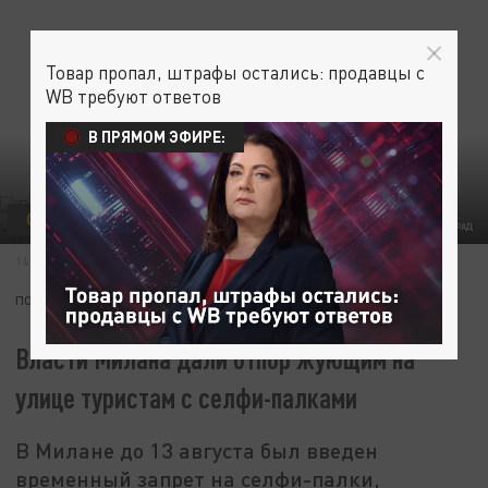
Товар пропал, штрафы остались: продавцы с
WB требуют ответов
В ПРЯМОМ ЭФИРЕ:
ОБЩЕСТВО
ИТАЛИЯ
ЗАКОН
ФОТО: ЦАРЬГРАД
14 ИЮЛЯ 21:49
ПОДПИШИТЕСЬ:
Власти Милана дали отпор жующим на
улице туристам с селфи-палками
В Милане до 13 августа был введен
временный запрет на селфи-палки,