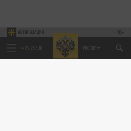
18+
АВТОРИЗАЦИЯ
89.93 EUR
РОССИЯ