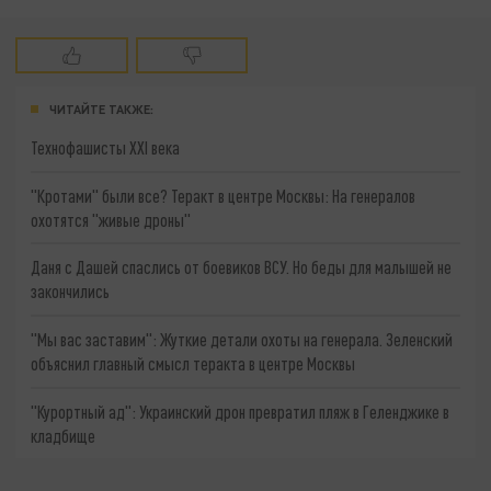
ЧИТАЙТЕ ТАКЖЕ:
Технофашисты XXI века
"Кротами" были все? Теракт в центре Москвы: На генералов
охотятся "живые дроны"
Даня с Дашей спаслись от боевиков ВСУ. Но беды для малышей не
закончились
"Мы вас заставим": Жуткие детали охоты на генерала. Зеленский
объяснил главный смысл теракта в центре Москвы
"Курортный ад": Украинский дрон превратил пляж в Геленджике в
кладбище