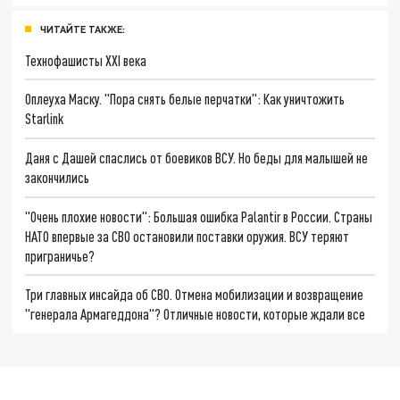
ЧИТАЙТЕ ТАКЖЕ:
Технофашисты XXI века
Оплеуха Маску. "Пора снять белые перчатки": Как уничтожить
Starlink
Даня с Дашей спаслись от боевиков ВСУ. Но беды для малышей не
закончились
"Очень плохие новости": Большая ошибка Palantir в России. Страны
НАТО впервые за СВО остановили поставки оружия. ВСУ теряют
приграничье?
Три главных инсайда об СВО. Отмена мобилизации и возвращение
"генерала Армагеддона"? Отличные новости, которые ждали все