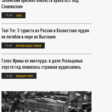
Зеленский признал близость краха ВСУ под
Славянском
17:49
СВО
Tuoi Tre: 3 туриста из России и Казахстана чудом
не погибли в море во Вьетнаме
17:47
ПРОИСШЕСТВИЯ
Голос Ирины из ниоткуда: в деле Усольцевых
спустя год появилась странная аудиозапись
17:45
ОБЩЕСТВО