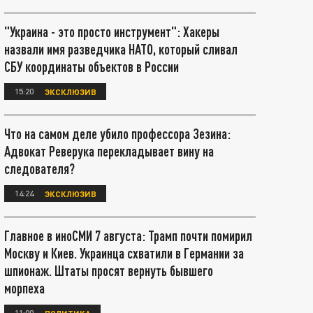
"Украина - это просто инструмент": Хакеры
назвали имя разведчика НАТО, который сливал
СБУ координаты объектов в России
15:20
ЭКСКЛЮЗИВ
Что на самом деле убило профессора Зезина:
Адвокат Реверука перекладывает вину на
следователя?
14:24
ЭКСКЛЮЗИВ
Главное в иноСМИ 7 августа: Трамп почти помирил
Москву и Киев. Украинца схватили в Германии за
шпионаж. Штаты просят вернуть бывшего
морпеха
11:00
ПОЛИТИКА