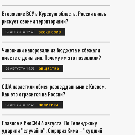
Вторжение ВСУ в Курскую область. Россия вновь
рискует своими территориями?
06 АВГУСТА 17:40
ЭКСКЛЮЗИВ
Чиновники наворовали из бюджета и сбежали
вместе с деньгами. Почему им это позволили?
06 АВГУСТА 14:52
ОБЩЕСТВО
США нарастили обмен разведданными с Киевом.
Как это отразится на России?
06 АВГУСТА 12:48
ПОЛИТИКА
Главное в ИноСМИ 6 августа: По Геленджику
ударили "случайно". Сюрприз Кима – "худший