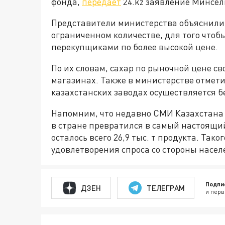
фонда,
передаёт
24.kz заявление Минсел
Представители министерства объяснили, 
ограниченном количестве, для того чтоб
перекупщиками по более высокой цене.
По их словам, сахар по рыночной цене с
магазинах. Также в министерстве отмети
казахстанских заводах осуществляется б
Напомним, что недавно СМИ Казахстана 
в стране превратился в самый настоящий
осталось всего 26,9 тыс. т продукта. Так
удовлетворения спроса со стороны насел
Подпи
ДЗЕН
ТЕЛЕГРАМ
и перв