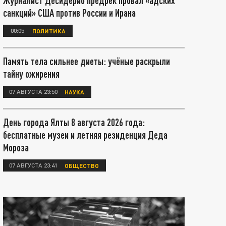
Журналист Десидерио предрёк провал «адских
санкций» США против России и Ирана
00:05
ПОЛИТИКА
Память тела сильнее диеты: учёные раскрыли
тайну ожирения
07 АВГУСТА 23:50
НАУКА
День города Ялты 8 августа 2026 года:
бесплатные музеи и летняя резиденция Деда
Мороза
07 АВГУСТА 23:41
ОБЩЕСТВО