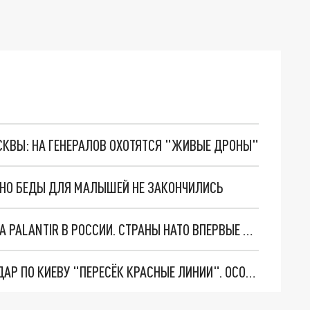
ОСКВЫ: НА ГЕНЕРАЛОВ ОХОТЯТСЯ "ЖИВЫЕ ДРОНЫ"
. НО БЕДЫ ДЛЯ МАЛЫШЕЙ НЕ ЗАКОНЧИЛИСЬ
"ОЧЕНЬ ПЛОХИЕ НОВОСТИ": БОЛЬШАЯ ОШИБКА PALANTIR В РОССИИ. СТРАНЫ НАТО ВПЕРВЫЕ ЗА СВО ОСТАНОВИЛИ ПОСТАВКИ ОРУЖИЯ. ВСУ ТЕРЯЮТ ПРИГРАНИЧЬЕ?
"ТЕРПЕНИЕ ПУТИНА ЛОПНУЛО". РЕКОРДНЫЙ УДАР ПО КИЕВУ "ПЕРЕСЁК КРАСНЫЕ ЛИНИИ". ОСОБЫЕ СПЕЦЫ КНДР НА ЛБС? ТАЙНЫЕ ПЕРЕГОВОРЫ ЕВРОПЫ И МОСКВЫ