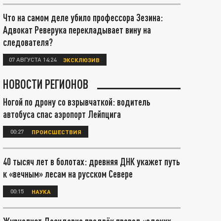
Что на самом деле убило профессора Зезина:
Адвокат Реверука перекладывает вину на
следователя?
07 АВГУСТА 14:24
ЭКСКЛЮЗИВ
НОВОСТИ РЕГИОНОВ
Ногой по дрону со взрывчаткой: водитель
автобуса спас аэропорт Лейпцига
00:27
ПРОИСШЕСТВИЯ
40 тысяч лет в болотах: древняя ДНК укажет путь
к «вечным» лесам на русском Севере
00:15
НАУКА