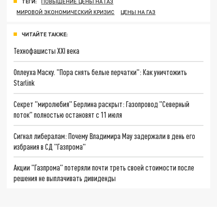
ТЕГИ:
ПОВЫШЕНИЕ ЦЕНЫ НА ГАЗ
МИРОВОЙ ЭКОНОМИЧЕСКИЙ КРИЗИС
ЦЕНЫ НА ГАЗ
ЧИТАЙТЕ ТАКЖЕ:
Технофашисты XXI века
Оплеуха Маску. "Пора снять белые перчатки": Как уничтожить
Starlink
Секрет "миролюбия" Берлина раскрыт: Газопровод "Северный
поток" полностью остановят с 11 июля
Сигнал либералам: Почему Владимира Мау задержали в день его
избрания в СД "Газпрома"
Акции "Газпрома" потеряли почти треть своей стоимости после
решения не выплачивать дивиденды