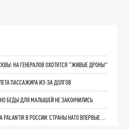
ОСКВЫ: НА ГЕНЕРАЛОВ ОХОТЯТСЯ "ЖИВЫЕ ДРОНЫ"
ОЛЕТА ПАССАЖИРА ИЗ-ЗА ДОЛГОВ
. НО БЕДЫ ДЛЯ МАЛЫШЕЙ НЕ ЗАКОНЧИЛИСЬ
"ОЧЕНЬ ПЛОХИЕ НОВОСТИ": БОЛЬШАЯ ОШИБКА PALANTIR В РОССИИ. СТРАНЫ НАТО ВПЕРВЫЕ ЗА СВО ОСТАНОВИЛИ ПОСТАВКИ ОРУЖИЯ. ВСУ ТЕРЯЮТ ПРИГРАНИЧЬЕ?