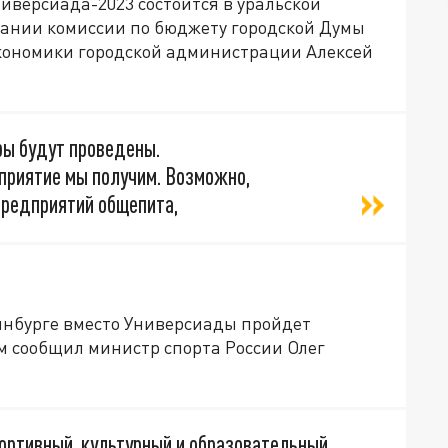
иверсиада-2023 состоится в уральской
едании комиссии по бюджету городской Думы
кономики городской администрации Алексей
ры будут проведены.
приятие мы получим. Возможно,
предприятий общепита,
еринбурге вместо Универсиады пройдет
м сообщил министр спорта России Олег
портивный, культурный и образовательный