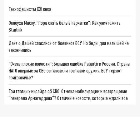
Технофашисты XXI века
Оплеуха Маску. "Пора снять белые перчатки": Как уничтожить
Starlink
Даня с Дашей спаслись от боевиков ВСУ. Но беды для малышей не
закончились
"Очень плохие новости": Большая ошибка Palantir в России. Страны
НАТО впервые за СВО остановили поставки оружия. ВСУ теряют
приграничье?
Три главных инсайда об СВО. Отмена мобилизации и возвращение
"генерала Армагеддона"? Отличные новости, которые ждали все