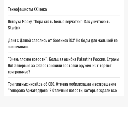
Технофашисты XXI века
Оплеуха Маску. "Пора снять белые перчатки": Как уничтожить
Starlink
Даня с Дашей спаслись от боевиков ВСУ. Но беды для малышей не
закончились
"Очень плохие новости": Большая ошибка Palantir в России. Страны
НАТО впервые за СВО остановили поставки оружия. ВСУ теряют
приграничье?
Три главных инсайда об СВО. Отмена мобилизации и возвращение
"генерала Армагеддона"? Отличные новости, которые ждали все