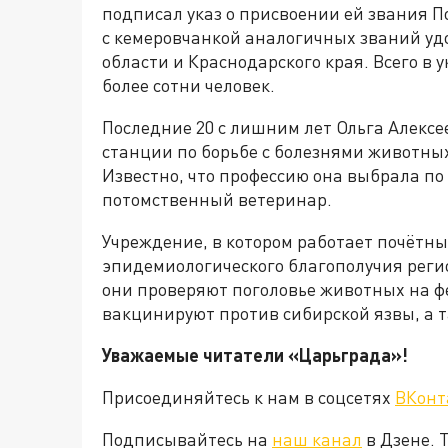
подписал указ о присвоении ей звания П
с кемеровчанкой аналогичных званий удо
области и Краснодарского края. Всего в
более сотни человек.
Последние 20 с лишним лет Ольга Алекс
станции по борьбе с болезнями животных
Известно, что профессию она выбрала по
потомственный ветеринар.
Учреждение, в котором работает почётны
эпидемиологического благополучия регио
они проверяют поголовье животных на фе
вакцинируют против сибирской язвы, а т
Уважаемые читатели «Царьграда»!
Присоединяйтесь к нам в соцсетях
ВКонт
Подписывайтесь на
наш канал
в Дзене. 