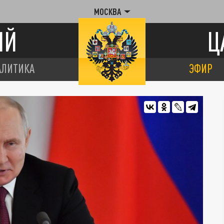
МОСКВА
ИЙ
Ц
АЛИТИКА
ЭФИР