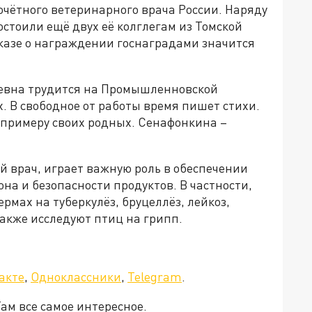
очётного ветеринарного врача России. Наряду
стоили ещё двух её колглегам из Томской
 указе о награждении госнаградами значится
еевна трудится на Промышленновской
. В свободное от работы время пишет стихи.
 примеру своих родных. Сенафонкина –
й врач, играет важную роль в обеспечении
на и безопасности продуктов. В частности,
рмах на туберкулёз, бруцеллёз, лейкоз,
акже исследуют птиц на грипп.
акте
,
Одноклассники
,
Telegram
.
Там все самое интересное.