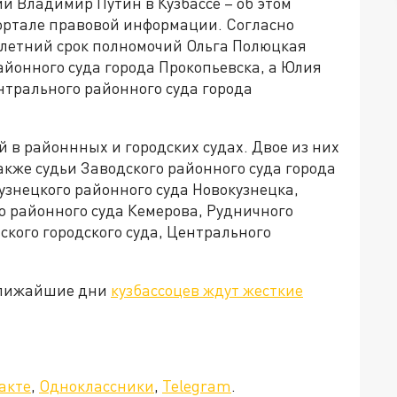
ии Владимир Путин в Кузбассе – об этом
ортале правовой информации. Согласно
-летний срок полномочий Ольга Полюцкая
йонного суда города Прокопьевска, а Юлия
трального районного суда города
й в районнных и городских судах. Двое из них
также судьи Заводского районного суда города
узнецкого районного суда Новокузнецка,
о районного суда Кемерова, Рудничного
ского городского суда, Центрального
 ближайшие дни
кузбассоцев ждут жесткие
акте
,
Одноклассники
,
Telegram
.