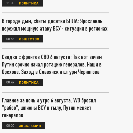
11:00
ПОЛИТИКА
В городе дым, сбиты десятки БПЛА: Ярославль
пережил мощную атаку ВСУ - ситуация в регионах
08:56
ОБЩЕСТВО
Сводка с фронтов СВО 6 августа: Так вот зачем
Путин срочно начал ротацию генералов. Наши в
Орехове. Заход в Славянск и штурм Чернигова
08:47
ПОЛИТИКА
Главное за ночь и утро 6 августа: WB бросил
"рабов", шпионы ВСУ в тылу, Путин меняет
генералов
08:00
ЭКСКЛЮЗИВ