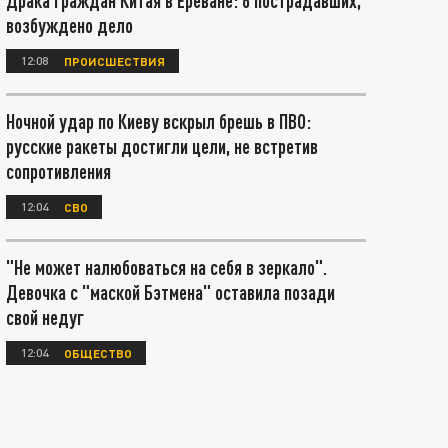
Драка граждан Китая в Ереване: 6 пострадавших,
возбуждено дело
12:08
ПРОИСШЕСТВИЯ
Ночной удар по Киеву вскрыл брешь в ПВО:
русские ракеты достигли цели, не встретив
сопротивления
12:04
СВО
"Не может налюбоваться на себя в зеркало".
Девочка с "маской Бэтмена" оставила позади
свой недуг
12:04
ОБЩЕСТВО