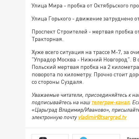
Улица Мира - пробка от Октябрьского пр
Улица Горького - движение затруднено о
Проспект Строителей - мертвая пробка от
Тракторная.
Хуже всего ситуация на трассе М-7, за оч
"Упрадор Москва - Нижний Новгород". В 
Польский мертвая пробка на 2 километра,
поворота по километру. Прочно стоит до
со стороны Суздаля.
Уважаемые читатели, присоединяйтесь к на
подписывайтесь на наш
телеграм-канал
. Е
«Царьград Владимир/Иваново», присылайте
электронную почту
vladimir@tsargrad.tv
Подпи