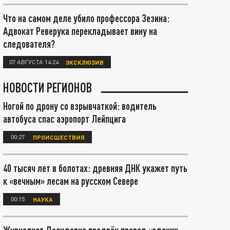
Что на самом деле убило профессора Зезина:
Адвокат Реверука перекладывает вину на
следователя?
07 АВГУСТА 14:24
ЭКСКЛЮЗИВ
НОВОСТИ РЕГИОНОВ
Ногой по дрону со взрывчаткой: водитель
автобуса спас аэропорт Лейпцига
00:27
ПРОИСШЕСТВИЯ
40 тысяч лет в болотах: древняя ДНК укажет путь
к «вечным» лесам на русском Севере
00:15
НАУКА