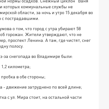
ной нормы осадков. Снежный циклон "Ваня"
ми которых коммунальные службы не
рской области, за ночь и утро 15 декабря во
о с пострадавшими.
ова о том, что город с утра убирают 58
лоб горожан. Жители утверждают, что не
р, проспект Ленина. А там, где чистят, снег
дну полосу.
из-за снегопада во Владимире были:
 1,2 километра;
пробка в обе стороны;
а - движение затруднено по всей длине;
ка с ул. Мира стоит, на остальной части