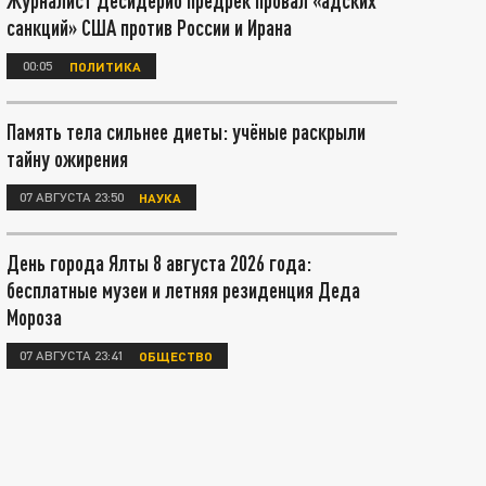
Журналист Десидерио предрёк провал «адских
санкций» США против России и Ирана
00:05
ПОЛИТИКА
Память тела сильнее диеты: учёные раскрыли
тайну ожирения
07 АВГУСТА 23:50
НАУКА
День города Ялты 8 августа 2026 года:
бесплатные музеи и летняя резиденция Деда
Мороза
07 АВГУСТА 23:41
ОБЩЕСТВО