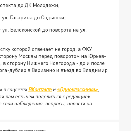
оспекта до ДК Молодежи;
т ул. Гагарина до Содышки;
 ул. Белоконской до поворота на ул.
истку которой отвечает не город, а ФКУ
сторону Москвы перед поворотом на Юрьев-
 в сторону Нижнего Новгорода - до и после
рога-дублер в Веризино и въезд во Владимир
м в соцсетях
ВКонтакте
и
«Одноклассники»
,
сли вам есть чем поделиться с редакцией
 свои наблюдения, вопросы, новости на
сывайтесь на наши каналы