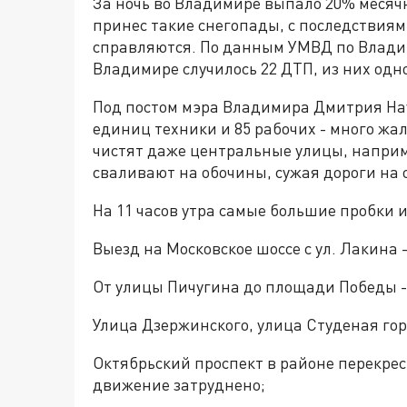
За ночь во Владимире выпало 20% месяч
принес такие снегопады, с последствия
справляются. По данным УМВД по Владими
Владимире случилось 22 ДТП, из них одн
Под постом мэра Владимира Дмитрия Наум
единиц техники и 85 рабочих - много жа
чистят даже центральные улицы, наприме
сваливают на обочины, сужая дороги на о
На 11 часов утра самые большие пробки 
Выезд на Московское шоссе с ул. Лакина -
От улицы Пичугина до площади Победы - 
Улица Дзержинского, улица Студеная гор
Октябрьский проспект в районе перекрест
движение затруднено;