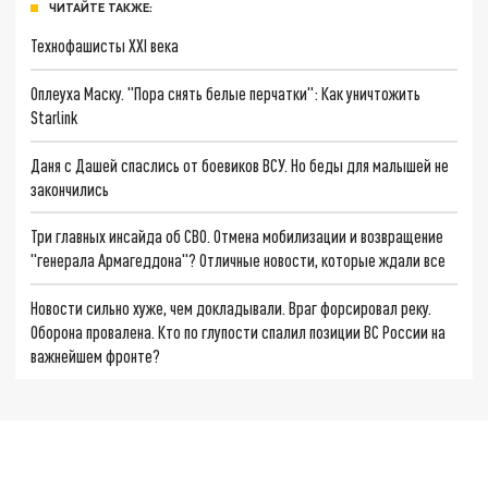
ЧИТАЙТЕ ТАКЖЕ:
Технофашисты XXI века
Оплеуха Маску. "Пора снять белые перчатки": Как уничтожить
Starlink
Даня с Дашей спаслись от боевиков ВСУ. Но беды для малышей не
закончились
Три главных инсайда об СВО. Отмена мобилизации и возвращение
"генерала Армагеддона"? Отличные новости, которые ждали все
Новости сильно хуже, чем докладывали. Враг форсировал реку.
Оборона провалена. Кто по глупости спалил позиции ВС России на
важнейшем фронте?