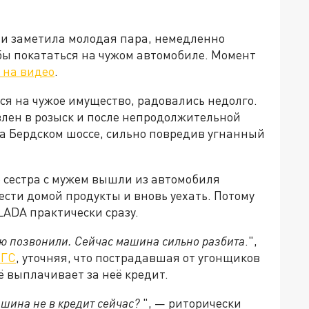
чи заметила молодая пара, немедленно
бы покататься на чужом автомобиле. Момент
 на видео
.
я на чужое имущество, радовались недолго.
влен в розыск и после непродолжительной
а Бердском шоссе, сильно повредив угнанный
 сестра с мужем вышли из автомобиля
ести домой продукты и вновь уехать. Потому
LADA практически сразу.
ю позвонили. Сейчас машина сильно разбита
.",
НГС
, уточняя, что пострадавшая от угонщиков
ё выплачивает за неё кредит.
машина не в кредит сейчас?
", — риторически