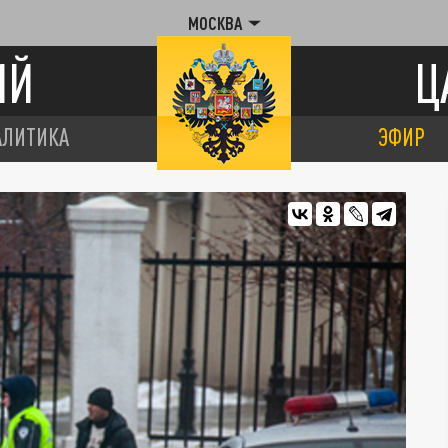
МОСКВА
ИЙ
Ц
АЛИТИКА
ЭФИР