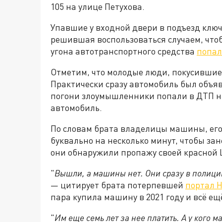
105 на улице Петухова.
Упавшие у входной двери в подъезд клю
решившая воспользоваться случаем, что
угона автотранспортного средства
попал
Отметим, что молодые люди, покусившиес
Практически сразу автомобиль был объя
погони злоумышленники попали в ДТП н
автомобиль.
По словам брата владелицы машины, его
буквально на несколько минут, чтобы зан
они обнаружили пропажу своей красной 
"
Вышли, а машины нет. Они сразу в полици
— цитирует брата потерпевшей
портал 
пара купила машину в 2021 году и всё ещ
"
Им еще семь лет за нее платить. А у кого 