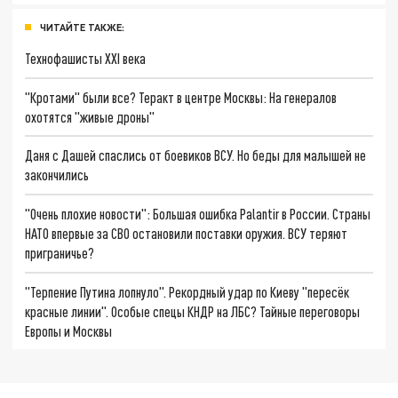
ЧИТАЙТЕ ТАКЖЕ:
Технофашисты XXI века
"Кротами" были все? Теракт в центре Москвы: На генералов
охотятся "живые дроны"
Даня с Дашей спаслись от боевиков ВСУ. Но беды для малышей не
закончились
"Очень плохие новости": Большая ошибка Palantir в России. Страны
НАТО впервые за СВО остановили поставки оружия. ВСУ теряют
приграничье?
"Терпение Путина лопнуло". Рекордный удар по Киеву "пересёк
красные линии". Особые спецы КНДР на ЛБС? Тайные переговоры
Европы и Москвы