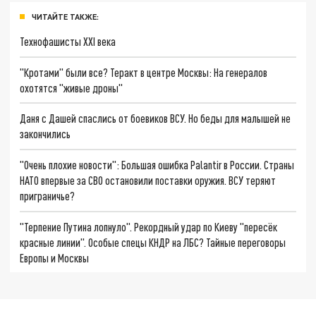
ЧИТАЙТЕ ТАКЖЕ:
Технофашисты XXI века
"Кротами" были все? Теракт в центре Москвы: На генералов
охотятся "живые дроны"
Даня с Дашей спаслись от боевиков ВСУ. Но беды для малышей не
закончились
"Очень плохие новости": Большая ошибка Palantir в России. Страны
НАТО впервые за СВО остановили поставки оружия. ВСУ теряют
приграничье?
"Терпение Путина лопнуло". Рекордный удар по Киеву "пересёк
красные линии". Особые спецы КНДР на ЛБС? Тайные переговоры
Европы и Москвы