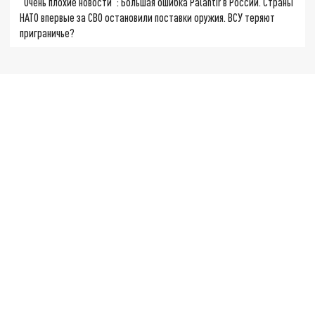
"Очень плохие новости": Большая ошибка Palantir в России. Страны
НАТО впервые за СВО остановили поставки оружия. ВСУ теряют
приграничье?