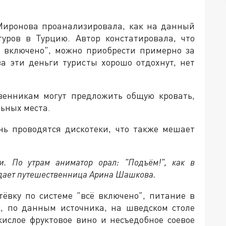
Миронова проанализировала, как на данный
туров в Турцию. Автор констатировала, что
сё включено", можно приобрести примерно за
за эти деньги туристы хорошо отдохнут, нет
твенникам могут предложить общую кровать,
ьных места.
нь проводятся дискотеки, что также мешает
. По утрам аниматор орал: "Подъём!", как в
ждает путешественница Арина Шашкова.
тёвку по системе "всё включено", питание в
к, по данным источника, на шведском столе
кислое фруктовое вино и несъедобное соевое