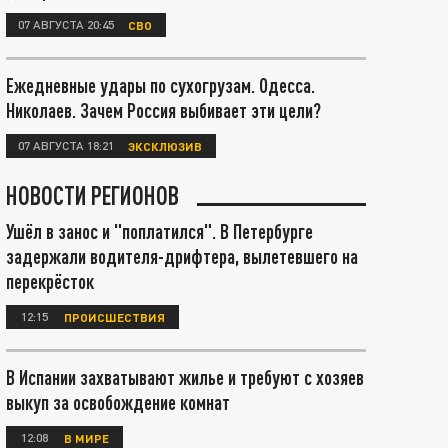
07 АВГУСТА 20:45
СВО
Ежедневные удары по сухогрузам. Одесса.
Николаев. Зачем Россия выбивает эти цели?
07 АВГУСТА 18:21
ЭКСКЛЮЗИВ
НОВОСТИ РЕГИОНОВ
Ушёл в занос и "поплатился". В Петербурге
задержали водителя-дрифтера, вылетевшего на
перекрёсток
12:15
ПРОИСШЕСТВИЯ
В Испании захватывают жилье и требуют с хозяев
выкуп за освобождение комнат
12:08
В МИРЕ