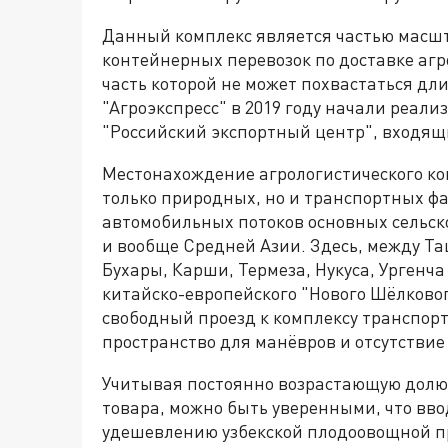
Данный комплекс является частью масшта
контейнерных перевозок по доставке а
часть которой не может похвастаться д
"Агроэкспресс" в 2019 году начали реал
"Российский экспортный центр", входящ
Местонахождение агрологистического ком
только природных, но и транспортных ф
автомобильных потоков основных сельско
и вообще Средней Азии. Здесь, между Та
Бухары, Карши, Термеза, Нукуса, Ургенча
китайско-европейского "Нового Шёлково
свободный проезд к комплексу транспорт
пространство для манёвров и отсутствие
Учитывая постоянно возрастающую долю 
товара, можно быть уверенными, что вво
удешевлению узбекской плодоовощной про