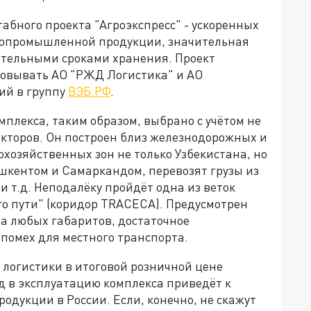
бного проекта "Агроэкспресс" - ускоренных
гропромышленной продукции, значительная
лительными сроками хранения. Проект
изовывать АО "РЖД Логистика" и АО
ий в группу
ВЭБ.РФ
.
плекса, таким образом, выбрано с учётом не
акторов. Он построен близ железнодорожных и
хозяйственных зон не только Узбекистана, но
шкентом и Самаркандом, перевозят грузы из
 и т.д. Неподалёку пройдёт одна из веток
го пути" (коридор TRACECA). Предусмотрен
а любых габаритов, достаточное
 помех для местного транспорта.
логистики в итоговой розничной цене
д в эксплуатацию комплекса приведёт к
дукции в России. Если, конечно, не скажут