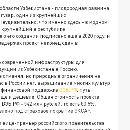
бласти Узбекистана - плодородная равнина
гузар, один из крупнейших
Неудивительно, что именно здесь - в модном
 крупнейший в республике
о его создании подписано ещё в 2020 году, и
задержек проект наконец сдан в
ие современной инфраструктуры для
укции из Узбекистана в Россию.
е отменял, но природные ограничения не
ас в России нет, выращивание многих культур
й финансовой поддержке
ВЭБ.РФ
, путь
още и дешевле. Общая стоимость проекта
 ВЭБ.РФ - 542 млн рублей, то есть 80,5%.
лено под страховое покрытие ЭКСАР.
 вице-премьер российского правительства
тратегическим объектом, вносящим серьёзный