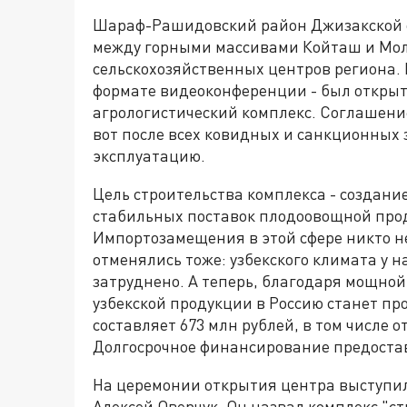
Шараф-Рашидовский район Джизакской о
между горными массивами Койташ и Мол
сельскохозяйственных центров региона. 
формате видеоконференции - был открыт
агрологистический комплекс. Соглашение 
вот после всех ковидных и санкционных 
эксплуатацию.
Цель строительства комплекса - создан
стабильных поставок плодоовощной прод
Импортозамещения в этой сфере никто н
отменялись тоже: узбекского климата у н
затруднено. А теперь, благодаря мощно
узбекской продукции в Россию станет пр
составляет 673 млн рублей, в том числе от
Долгосрочное финансирование предостав
На церемонии открытия центра выступил
Алексей Оверчук. Он назвал комплекс "с