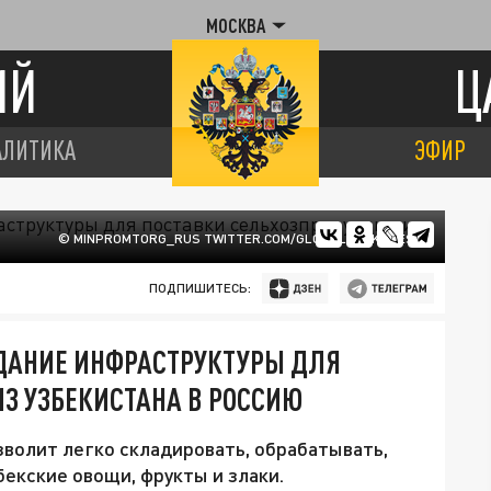
МОСКВА
ИЙ
Ц
АЛИТИКА
ЭФИР
© MINPROMTORG_RUS TWITTER.COM/GLOBALLOOKPRESS
ПОДПИШИТЕСЬ:
ДАНИЕ ИНФРАСТРУКТУРЫ ДЛЯ
З УЗБЕКИСТАНА В РОССИЮ
волит легко складировать, обрабатывать,
бекские овощи, фрукты и злаки.