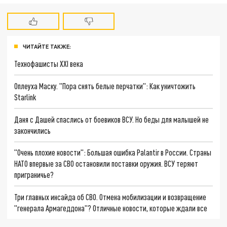
ЧИТАЙТЕ ТАКЖЕ:
Технофашисты XXI века
Оплеуха Маску. "Пора снять белые перчатки": Как уничтожить
Starlink
Даня с Дашей спаслись от боевиков ВСУ. Но беды для малышей не
закончились
"Очень плохие новости": Большая ошибка Palantir в России. Страны
НАТО впервые за СВО остановили поставки оружия. ВСУ теряют
приграничье?
Три главных инсайда об СВО. Отмена мобилизации и возвращение
"генерала Армагеддона"? Отличные новости, которые ждали все