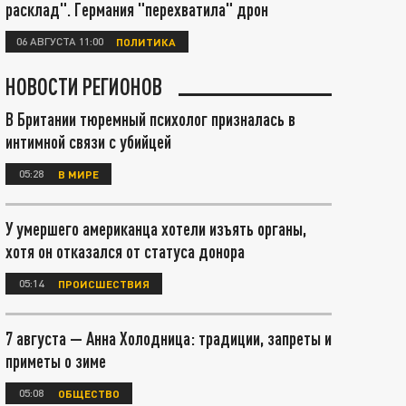
расклад". Германия "перехватила" дрон
06 АВГУСТА 11:00
ПОЛИТИКА
НОВОСТИ РЕГИОНОВ
В Британии тюремный психолог призналась в
интимной связи с убийцей
05:28
В МИРЕ
У умершего американца хотели изъять органы,
хотя он отказался от статуса донора
05:14
ПРОИСШЕСТВИЯ
7 августа — Анна Холодница: традиции, запреты и
приметы о зиме
05:08
ОБЩЕСТВО