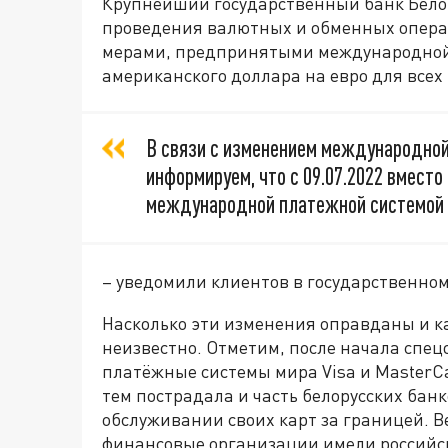
Крупнейший государственный банк Бело
проведения валютных и обменных операц
мерами, предпринятыми международной 
американского доллара на евро для всех
В связи с изменением международной
информируем, что с 09.07.2022 вмест
международной платежной системой V
– уведомили клиентов в государственном
Насколько эти изменения оправданы и ка
неизвестно. Отметим, после начала спе
платёжные системы мира Visa и MasterCa
тем пострадала и часть белорусских банк
обслуживании своих карт за границей. Ве
финансовые организации имели российск