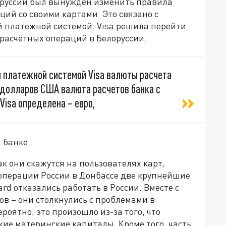
руссии был вынужден изменить правила
ий со своими картами. Это связано с
платёжной системой. Visa решила перейти
 расчётных операций в Белоруссии.
 платежной системой Visa валюты расчета
о долларов США валюта расчетов банка с
isa определена – евро,
 банке.
к они скажутся на пользователях карт,
цоперации России в Донбассе две крупнейшие
rd отказались работать в России. Вместе с
ов – они столкнулись с проблемами в
роятно, это произошло из-за того, что
ие материнские капиталы. Кроме того, часть