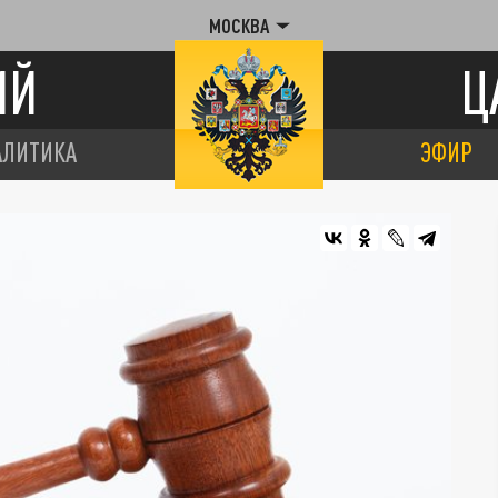
МОСКВА
ИЙ
Ц
АЛИТИКА
ЭФИР