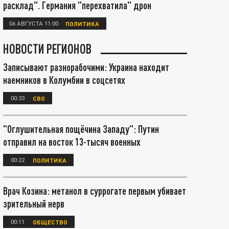
расклад". Германия "перехватила" дрон
06 АВГУСТА 11:00
ПОЛИТИКА
НОВОСТИ РЕГИОНОВ
Записывают разнорабочими: Украина находит
наемников в Колумбии в соцсетях
00:33
СВО
"Оглушительная пощёчина Западу": Путин
отправил на восток 13-тысяч военных
00:22
ПОЛИТИКА
Врач Козина: метанол в суррогате первым убивает
зрительный нерв
00:11
ОБЩЕСТВО