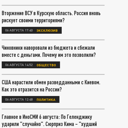
Вторжение ВСУ в Курскую область. Россия вновь
рискует своими территориями?
06 АВГУСТА 17:40
ЭКСКЛЮЗИВ
Чиновники наворовали из бюджета и сбежали
вместе с деньгами. Почему им это позволили?
06 АВГУСТА 14:52
ОБЩЕСТВО
США нарастили обмен разведданными с Киевом.
Как это отразится на России?
06 АВГУСТА 12:48
ПОЛИТИКА
Главное в ИноСМИ 6 августа: По Геленджику
ударили "случайно". Сюрприз Кима – "худший