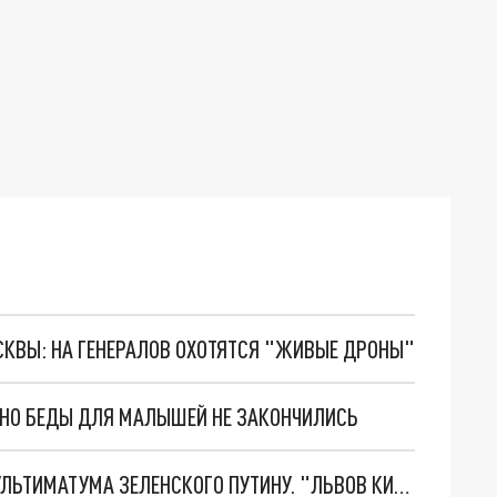
ОСКВЫ: НА ГЕНЕРАЛОВ ОХОТЯТСЯ "ЖИВЫЕ ДРОНЫ"
. НО БЕДЫ ДЛЯ МАЛЫШЕЙ НЕ ЗАКОНЧИЛИСЬ
НОВОЕ МАСШТАБНЕЙШЕЕ НАСТУПЛЕНИЕ. ТРИ УЛЬТИМАТУМА ЗЕЛЕНСКОГО ПУТИНУ. "ЛЬВОВ КИМА" ПОСТАВЯТ НА ПВО? ГЛОБАЛЬНЫЙ ПРОРЫВ ПОД ЗАПОРОЖЬЕМ