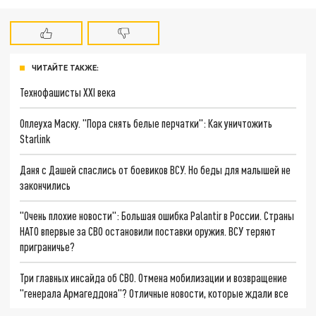
ЧИТАЙТЕ ТАКЖЕ:
Технофашисты XXI века
Оплеуха Маску. "Пора снять белые перчатки": Как уничтожить
Starlink
Даня с Дашей спаслись от боевиков ВСУ. Но беды для малышей не
закончились
"Очень плохие новости": Большая ошибка Palantir в России. Страны
НАТО впервые за СВО остановили поставки оружия. ВСУ теряют
приграничье?
Три главных инсайда об СВО. Отмена мобилизации и возвращение
"генерала Армагеддона"? Отличные новости, которые ждали все