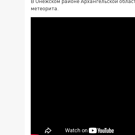
В Онежском районе Архангельской облас
метеорита.