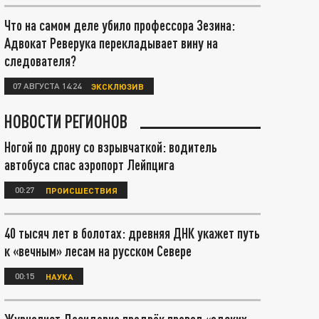
Что на самом деле убило профессора Зезина:
Адвокат Реверука перекладывает вину на
следователя?
07 АВГУСТА 14:24
ЭКСКЛЮЗИВ
НОВОСТИ РЕГИОНОВ
Ногой по дрону со взрывчаткой: водитель
автобуса спас аэропорт Лейпцига
00:27
ПРОИСШЕСТВИЯ
40 тысяч лет в болотах: древняя ДНК укажет путь
к «вечным» лесам на русском Севере
00:15
НАУКА