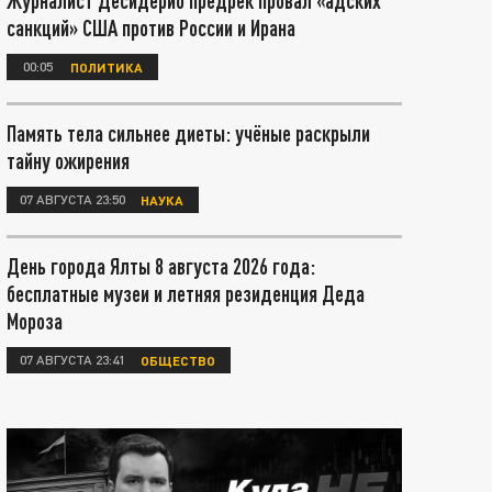
Журналист Десидерио предрёк провал «адских
санкций» США против России и Ирана
00:05
ПОЛИТИКА
Память тела сильнее диеты: учёные раскрыли
тайну ожирения
07 АВГУСТА 23:50
НАУКА
День города Ялты 8 августа 2026 года:
бесплатные музеи и летняя резиденция Деда
Мороза
07 АВГУСТА 23:41
ОБЩЕСТВО