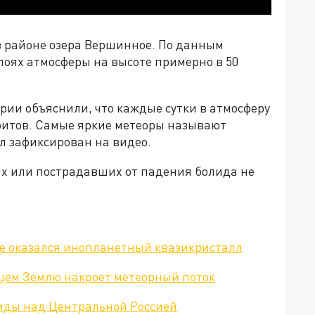
в районе озера Вершинное. По данным
лоях атмосферы на высоте примерно в 50
рии объяснили, что каждые сутки в атмосферу
оритов. Самые яркие метеоры называют
ыл зафиксирован на видео.
х или пострадавших от падения болида не
те оказался инопланетный квазикристалл
цем Землю накроет метеорный поток
иды над Центральной Россией