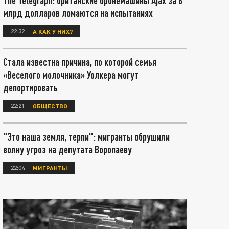
The Telegraph: британские бронемашины Ajax за 8
млрд долларов ломаются на испытаниях
22:32
А КАК У НИХ?
Стала известна причина, по которой семья
«Веселого молочника» Уолкера могут
депортировать
22:21
ОБЩЕСТВО
"Это наша земля, терпи": мигранты обрушили
волну угроз на депутата Воропаеву
22:04
МИГРАНТЫ