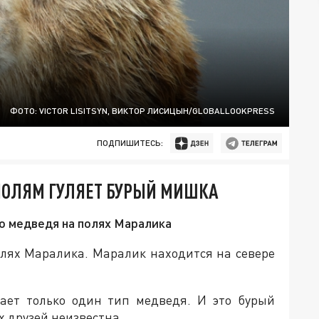
ФОТО: VICTOR LISITSYN, ВИКТОР ЛИСИЦЫН/GLOBALLOOKPRESS
ПОДПИШИТЕСЬ:
 ПОЛЯМ ГУЛЯЕТ БУРЫЙ МИШКА
о медведя на полях Маралика
лях Маралика. Маралик находится на севере
тает только один тип медведя. И это бурый
 друзей неизвестна.