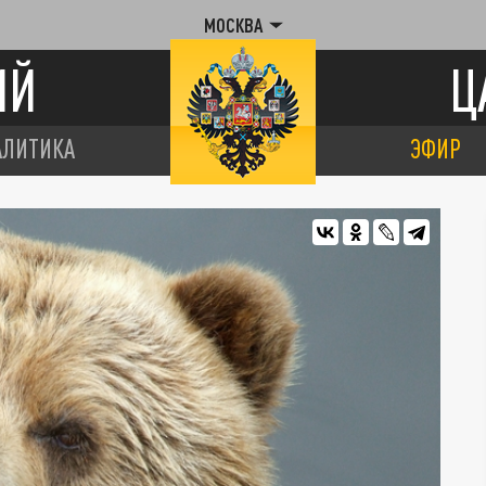
МОСКВА
ИЙ
Ц
АЛИТИКА
ЭФИР