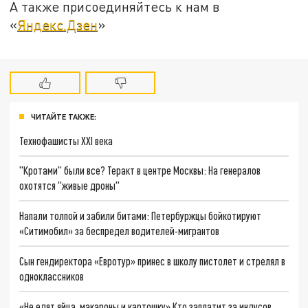
А также присоединяйтесь к нам в
«
Яндекс.Дзен
»
ЧИТАЙТЕ ТАКЖЕ:
Технофашисты XXI века
"Кротами" были все? Теракт в центре Москвы: На генералов
охотятся "живые дроны"
Напали толпой и забили битами: Петербуржцы бойкотируют
«Ситимобил» за беспредел водителей-мигрантов
Сын гендиректора «Евротур» принес в школу пистолет и стрелял в
одноклассников
«Не едят яйца, макароны и картошку» Кто заплатит за индусов,