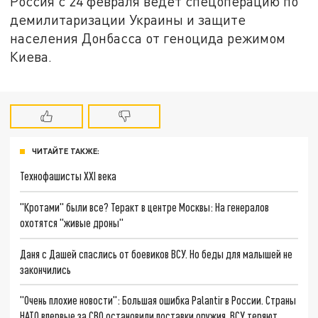
Россия с 24 февраля ведёт спецоперацию по
демилитаризации Украины и защите
населения Донбасса от геноцида режимом
Киева.
ЧИТАЙТЕ ТАКЖЕ:
Технофашисты XXI века
"Кротами" были все? Теракт в центре Москвы: На генералов
охотятся "живые дроны"
Даня с Дашей спаслись от боевиков ВСУ. Но беды для малышей не
закончились
"Очень плохие новости": Большая ошибка Palantir в России. Страны
НАТО впервые за СВО остановили поставки оружия. ВСУ теряют