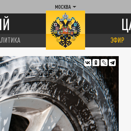
МОСКВА
ИЙ
Ц
АЛИТИКА
ЭФИР