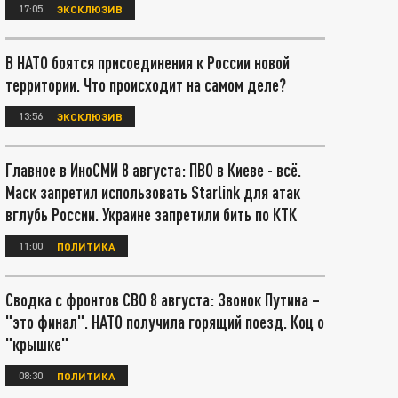
17:05
ЭКСКЛЮЗИВ
В НАТО боятся присоединения к России новой
территории. Что происходит на самом деле?
13:56
ЭКСКЛЮЗИВ
Главное в ИноСМИ 8 августа: ПВО в Киеве - всё.
Маск запретил использовать Starlink для атак
вглубь России. Украине запретили бить по КТК
11:00
ПОЛИТИКА
Сводка с фронтов СВО 8 августа: Звонок Путина –
"это финал". НАТО получила горящий поезд. Коц о
"крышке"
08:30
ПОЛИТИКА