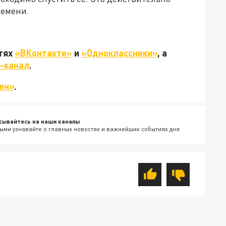
ремени.
етях
«ВКонтакте»
и
«Одноклассники»
, а
-канал
.
ен»
.
сывайтесь на наши каналы
ыми узнавайте о главных новостях и важнейших событиях дня.