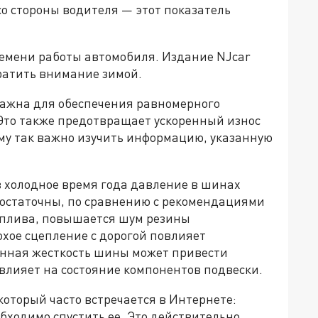
о стороны водителя — этот показатель
ремени работы автомобиля. Издание NJcar
братить внимание зимой.
важна для обеспечения равномерного
Это также предотвращает ускоренный износ
ему так важно изучить информацию, указанную
в холодное время года давление в шинах
достаточны, по сравнению с рекомендациями
оплива, повышается шум резины
лохое сцепление с дорогой повлияет
енная жесткость шины может привести
 влияет на состояние компонентов подвески.
 который часто встречается в Интернете:
бходимо спустить ее. Это действительно