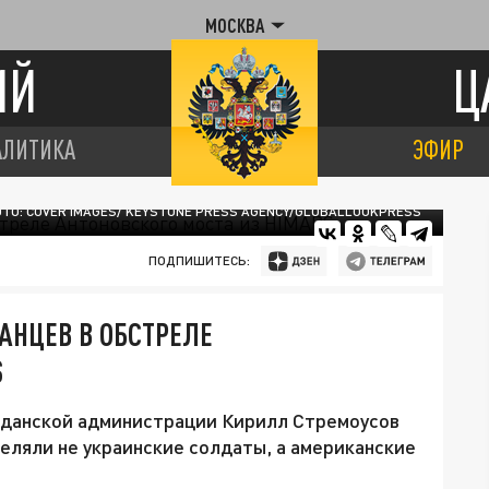
МОСКВА
ИЙ
Ц
АЛИТИКА
ЭФИР
ТО: COVER IMAGES/ KEYSTONE PRESS AGENCY/GLOBALLOOKPRESS
ПОДПИШИТЕСЬ:
АНЦЕВ В ОБСТРЕЛЕ
S
жданской администрации Кирилл Стремоусов
еляли не украинские солдаты, а американские