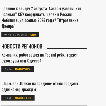
Главное к вечеру 7 августа. Хакеры узнали, кто
"сливал" СБУ координаты целей в России.
Мобилизация осенью 2026 года? "Отравление
Днепра"
07 АВГУСТА 20:45
СВО
НОВОСТИ РЕГИОНОВ
Компания, работавшая на Третий рейх, теряет
сухогрузы под Одессой
16:14
ПОЛИТИКА
Шарм‑эль‑Шейхе на пределе: отели продают
один номер дважды
16:08
ОБЩЕСТВО