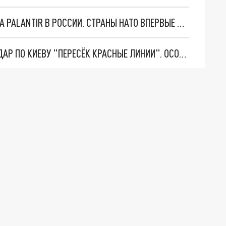
"ОЧЕНЬ ПЛОХИЕ НОВОСТИ": БОЛЬШАЯ ОШИБКА PALANTIR В РОССИИ. СТРАНЫ НАТО ВПЕРВЫЕ ЗА СВО ОСТАНОВИЛИ ПОСТАВКИ ОРУЖИЯ. ВСУ ТЕРЯЮТ ПРИГРАНИЧЬЕ?
"ТЕРПЕНИЕ ПУТИНА ЛОПНУЛО". РЕКОРДНЫЙ УДАР ПО КИЕВУ "ПЕРЕСЁК КРАСНЫЕ ЛИНИИ". ОСОБЫЕ СПЕЦЫ КНДР НА ЛБС? ТАЙНЫЕ ПЕРЕГОВОРЫ ЕВРОПЫ И МОСКВЫ