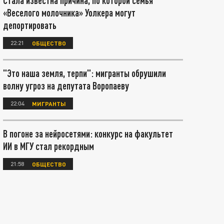
Стала известна причина, по которой семья
«Веселого молочника» Уолкера могут
депортировать
22:21
ОБЩЕСТВО
"Это наша земля, терпи": мигранты обрушили
волну угроз на депутата Воропаеву
22:04
МИГРАНТЫ
В погоне за нейросетями: конкурс на факультет
ИИ в МГУ стал рекордным
21:58
ОБЩЕСТВО