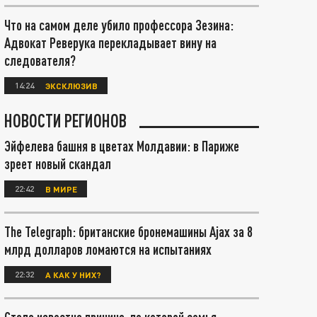
Что на самом деле убило профессора Зезина:
Адвокат Реверука перекладывает вину на
следователя?
14:24
ЭКСКЛЮЗИВ
НОВОСТИ РЕГИОНОВ
Эйфелева башня в цветах Молдавии: в Париже
зреет новый скандал
22:42
В МИРЕ
The Telegraph: британские бронемашины Ajax за 8
млрд долларов ломаются на испытаниях
22:32
А КАК У НИХ?