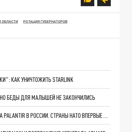
Й ОБЛАСТИ
РОТАЦИЯ ГУБЕРНАТОРОВ
ТКИ": КАК УНИЧТОЖИТЬ STARLINK
. НО БЕДЫ ДЛЯ МАЛЫШЕЙ НЕ ЗАКОНЧИЛИСЬ
"ОЧЕНЬ ПЛОХИЕ НОВОСТИ": БОЛЬШАЯ ОШИБКА PALANTIR В РОССИИ. СТРАНЫ НАТО ВПЕРВЫЕ ЗА СВО ОСТАНОВИЛИ ПОСТАВКИ ОРУЖИЯ. ВСУ ТЕРЯЮТ ПРИГРАНИЧЬЕ?