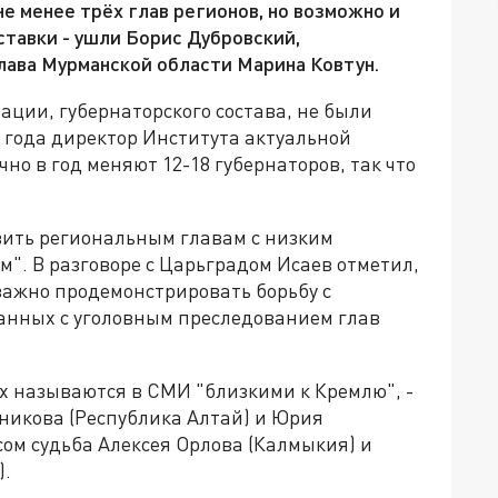
не менее трёх глав регионов, но возможно и
ставки - ушли Борис Дубровский,
лава Мурманской области Марина Ковтун.
тации, губернаторского состава, не были
 года директор Института актуальной
но в год меняют 12-18 губернаторов, так что
авить региональным главам с низким
". В разговоре с Царьградом Исаев отметил,
важно продемонстрировать борьбу с
занных с уголовным преследованием глав
х называются в СМИ "близкими к Кремлю", -
никова (Республика Алтай) и Юрия
сом судьба Алексея Орлова (Калмыкия) и
).