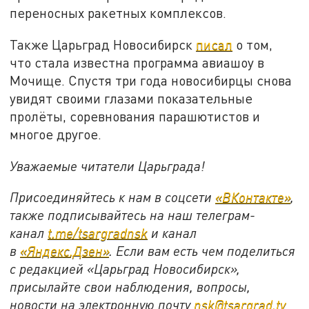
переносных ракетных комплексов.
Также Царьград Новосибирск
писал
о том,
что стала известна программа авиашоу в
Мочище. Спустя три года новосибирцы снова
увидят своими глазами показательные
пролёты, соревнования парашютистов и
многое другое.
Уважаемые читатели Царьграда!
Присоединяйтесь к нам в соцсети
«ВКонтакте»
,
также подписывайтесь на наш телеграм-
канал
t.me/tsargradnsk
и канал
в
«Яндекс.Дзен»
. Если вам есть чем поделиться
с редакцией «Царьград Новосибирск»,
присылайте свои наблюдения, вопросы,
новости на электронную почту
nsk@tsargrad.tv