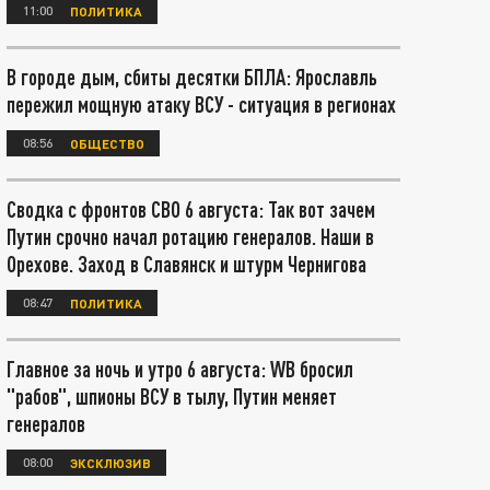
11:00
ПОЛИТИКА
В городе дым, сбиты десятки БПЛА: Ярославль
пережил мощную атаку ВСУ - ситуация в регионах
08:56
ОБЩЕСТВО
Сводка с фронтов СВО 6 августа: Так вот зачем
Путин срочно начал ротацию генералов. Наши в
Орехове. Заход в Славянск и штурм Чернигова
08:47
ПОЛИТИКА
Главное за ночь и утро 6 августа: WB бросил
"рабов", шпионы ВСУ в тылу, Путин меняет
генералов
08:00
ЭКСКЛЮЗИВ