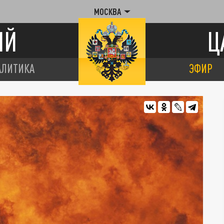
МОСКВА
ИЙ
Ц
АЛИТИКА
ЭФИР