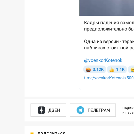
Подпи
ДЗЕН
ТЕЛЕГРАМ
и перв
ПОДЕЛИТЬСЯ: