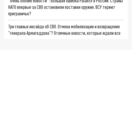
"Очень плохие новости": Большая ошибка Palantir в России. Страны
НАТО впервые за СВО остановили поставки оружия. ВСУ теряют
приграничье?
Три главных инсайда об СВО. Отмена мобилизации и возвращение
"генерала Армагеддона"? Отличные новости, которые ждали все