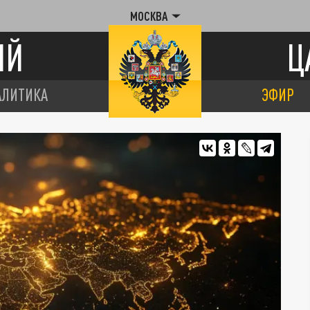
МОСКВА
ИЙ
Ц
АЛИТИКА
ЭФИР