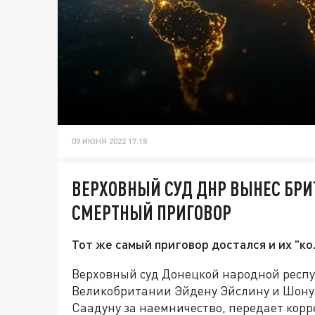
09 ИЮНЯ 2022 17:18
ВЕРХОВНЫЙ СУД ДНР ВЫНЕС БР
СМЕРТНЫЙ ПРИГОВОР
Тот же самый приговор достался и их "ко
Верховный суд Донецкой народной респ
Великобритании Эйдену Эйслину и Шону 
Саадуну за наемничество, передает корр