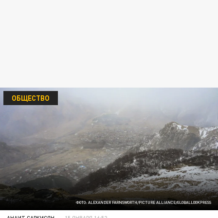
ОБЩЕСТВО
ФОТО: ALEXANDER FARNSWORTH/PICTURE ALLIANCE/GLOBALLOOKPRESS
АНАИТ САРКИСЯН
15 ЯНВАРЯ 16:52