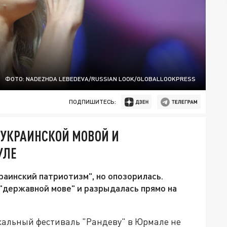
ФОТО: NADEZHDA LEBEDEVA/RUSSIAN LOOK/GLOBALLOOKPRESS
ПОДПИШИТЕСЬ:
 УКРАИНСКОЙ МОВОЙ И
УЛЕ
раинский патриотизм", но опозорилась.
 "державной мове" и разрыдалась прямо на
альный фестиваль "Рандеву" в Юрмале не