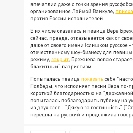
впечатлил даже с точки зрения русофобс
организованное Лаймой Вайкуле,
приех
против России исполнителей.
В их числе оказалась и певица Вера Бре
сейчас, правда, отказывается как от сво
даже от своего имени (слишком русское - 
отечественному шоу-бизнесу для певицы
режиму,
закрыт
, Брежнева вовсю старае
блакитный" патриотизм.
Попыталась певица
показать
себя "наст
Полбеды, что исполняет песни Вера по-пр
короткой благодарностью на "державной
попыталась поблагодарить публику на ук
из двух слов - "Дякую за гостинність" ("
перешла на русский и продолжила говор