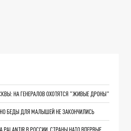
ОСКВЫ: НА ГЕНЕРАЛОВ ОХОТЯТСЯ "ЖИВЫЕ ДРОНЫ"
. НО БЕДЫ ДЛЯ МАЛЫШЕЙ НЕ ЗАКОНЧИЛИСЬ
"ОЧЕНЬ ПЛОХИЕ НОВОСТИ": БОЛЬШАЯ ОШИБКА PALANTIR В РОССИИ. СТРАНЫ НАТО ВПЕРВЫЕ ЗА СВО ОСТАНОВИЛИ ПОСТАВКИ ОРУЖИЯ. ВСУ ТЕРЯЮТ ПРИГРАНИЧЬЕ?