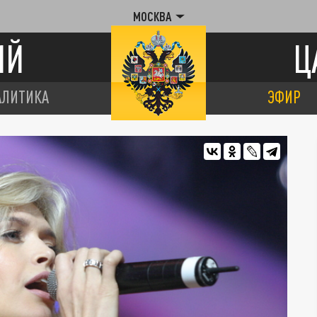
МОСКВА
ИЙ
Ц
АЛИТИКА
ЭФИР