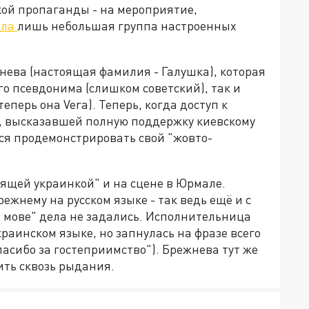
кой пропаганды - на мероприятие,
ала
лишь небольшая группа настроенных
жнева (настоящая фамилия - Галушка), которая
его псевдонима (слишком советский), так и
теперь она Vera). Теперь, когда доступ к
, высказавшей полную поддержку киевскому
тся продемонстрировать свой "жовто-
оящей украинкой" и на сцене в Юрмале.
ежнему на русском языке - так ведь ещё и с
 мове" дела не задались. Исполнительница
раинском языке, но запнулась на фразе всего
Спасибо за гостеприимство"). Брежнева тут же
ить сквозь рыдания.