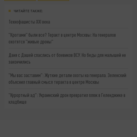
ЧИТАЙТЕ ТАКЖЕ:
Технофашисты XXI века
"Кротами" были все? Теракт в центре Москвы: На генералов
охотятся "живые дроны"
Даня с Дашей спаслись от боевиков ВСУ. Но беды для малышей не
закончились
"Мы вас заставим": Жуткие детали охоты на генерала. Зеленский
объяснил главный смысл теракта в центре Москвы
"Курортный ад": Украинский дрон превратил пляж в Геленджике в
кладбище