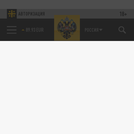
18+
АВТОРИЗАЦИЯ
89.93 EUR
РОССИЯ